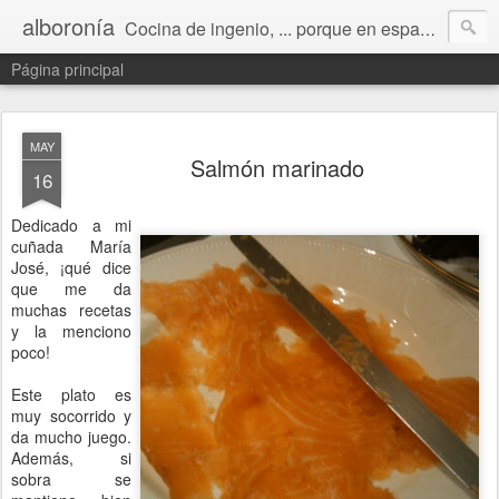
alboronía
Cocina de ingenio, ... porque en español ingeniero viene de ingenio.
Página principal
MAY
Salmón marinado
16
Dedicado a mi
cuñada María
José, ¡qué dice
que me da
muchas recetas
y la menciono
poco!
Este plato es
muy socorrido y
da mucho juego.
Además, si
sobra se