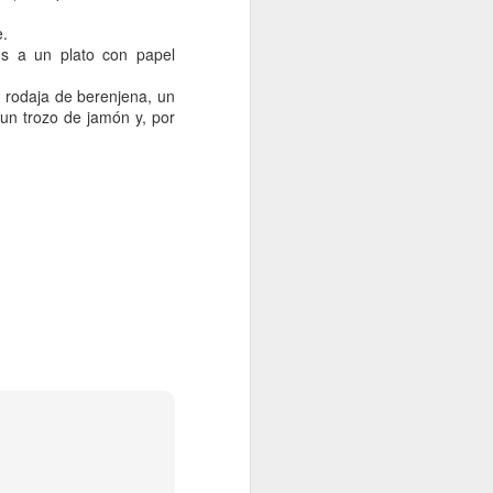
ina
e.
os a un plato con papel
 rodaja de berenjena, un
 un trozo de jamón y, por
rne, con un toque argentino
Atún confitado en aceite de oliva
1