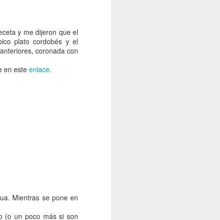
eceta y me dijeron que el
pico plato cordobés y el
 anteriores, coronada con
te en este
enlace
.
lina de ajo y salsa de pimientos de piquillo
gua. Mientras se pone en
Merluza con tomate en papillote
do (o un poco más si son