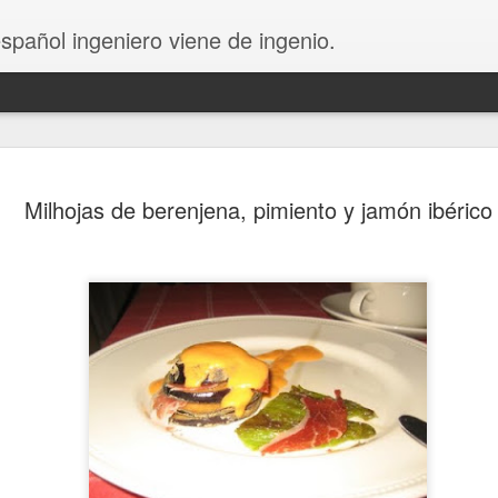
español ingeniero viene de ingenio.
Milhojas de berenjena, pimiento y jamón ibérico
Quirche de salmón y queso de cabra
Caña de lomo o