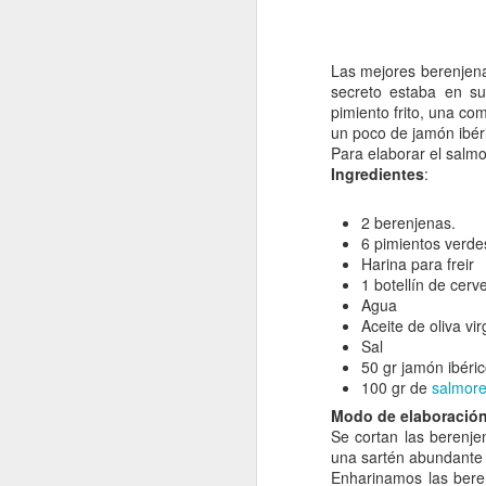
Las mejores berenjena
secreto estaba en su
pimiento frito, una co
un poco de jamón ibér
Para elaborar el salmo
Ingredientes
:
Falda de ternera rellena
Tataki de atún
2 berenjenas.
6 pimientos verdes
Harina para freir
1 botellín de cerv
Agua
Aceite de oliva vi
Sal
50 gr jamón ibéri
100 gr de
salmore
Modo de elaboració
Se cortan las berenje
una sartén abundante a
Empanada de "pringá" 
Enharinamos las bere
1
"Strudel" de atún