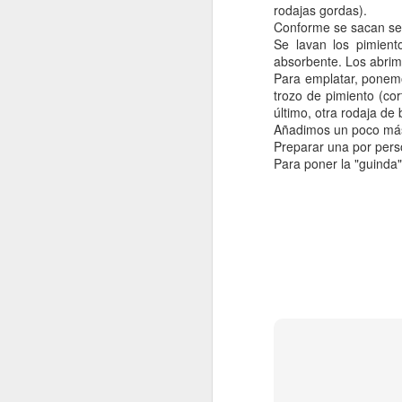
rodajas gordas).
Conforme se sacan se 
Se lavan los pimient
absorbente. Los abrim
Para emplatar, ponem
trozo de pimiento (co
último, otra rodaja de
Añadimos un poco más
Preparar una por pers
Para poner la "guinda"
Trenzas de Almudévar, una delicatessen para el postre
Lasaña de carne y b