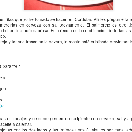
s fritas que yo he tomado se hacen en Córdoba. Allí les pregunté la r
mergirlas en cerveza con sal previamente. El salmorejo es otro tí
mida humilde pero sabrosa. Esta receta es la combinación de todas las
ico.
rejo y tenerlo fresco en la nevera, la receta está publicada previamen
Bacalao con muse
Ensalada de espinacas, queso y naranjas
 para freír
eza
rgen
co
jo
.
n
:
nas en rodajas y se sumergen en un recipiente con cerveza, sal y a
ceite a calentar.
del cocido
njenas por los dos lados y las freímos unos 3 minutos por cada la