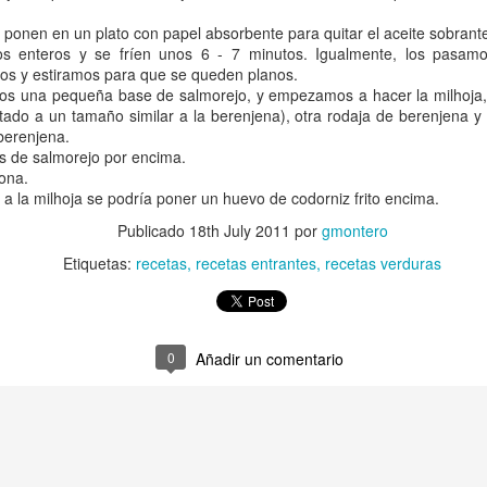
Cebiche de corv
Corvina en vinagre
ponen en un plato con papel absorbente para quitar el aceite sobrant
os enteros y se fríen unos 6 - 7 minutos. Igualmente, los pasam
os y estiramos para que se queden planos.
os una pequeña base de salmorejo, y empezamos a hacer la milhoja,
rtado a un tamaño similar a la berenjena), otra rodaja de berenjena y
 berenjena.
 de salmorejo por encima.
ona.
 a la milhoja se podría poner un huevo de codorniz frito encima.
Publicado
18th July 2011
por
gmontero
Etiquetas:
recetas
recetas entrantes
recetas verduras
Helado de mojito, con o sin alcohol
Empanada de ca
erenjenas
0
Añadir un comentario