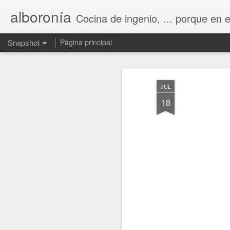
alboronía
Cocina de ingenio, ... porque en 
Snapshot
Página principal
JUL
18
Empanada de sardinas
Carne con tomate