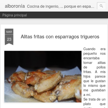
alboronía
Cocina de ingenio, ... porque en español ingeniero viene de ingenio.
Página principal
MAR
Alitas fritas con esparragos trigueros
23
Cuando era
pequeño nos
encantaba
tomar alitas
de pollos
fritas. A mis
hijos parece
que le gustan
lo mismo que
me gustaban
a mí.
Se trata de un
plato que