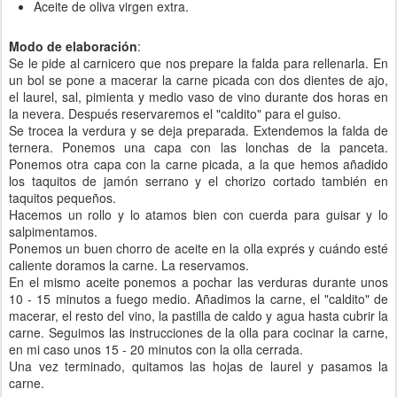
Aceite de oliva virgen extra.
Modo de elaboración
:
Se le pide al carnicero que nos prepare la falda para rellenarla. En
un bol se pone a macerar la carne picada con dos dientes de ajo,
el laurel, sal, pimienta y medio vaso de vino durante dos horas en
la nevera. Después reservaremos el "caldito" para el guiso.
Se trocea la verdura y se deja preparada. Extendemos la falda de
ternera. Ponemos una capa con las lonchas de la panceta.
Ponemos otra capa con la carne picada, a la que hemos añadido
los taquitos de jamón serrano y el chorizo cortado también en
taquitos pequeños.
Hacemos un rollo y lo atamos bien con cuerda para guisar y lo
salpimentamos.
Ponemos un buen chorro de aceite en la olla exprés y cuándo esté
caliente doramos la carne. La reservamos.
En el mismo aceite ponemos a pochar las verduras durante unos
10 - 15 minutos a fuego medio. Añadimos la carne, el "caldito" de
macerar, el resto del vino, la pastilla de caldo y agua hasta cubrir la
carne. Seguimos las instrucciones de la olla para cocinar la carne,
en mi caso unos 15 - 20 minutos con la olla cerrada.
Una vez terminado, quitamos las hojas de laurel y pasamos la
carne.