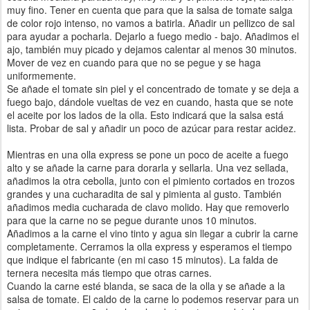
muy fino. Tener en cuenta que para que la salsa de tomate salga
de color rojo intenso, no vamos a batirla. Añadir un pellizco de sal
para ayudar a pocharla. Dejarlo a fuego medio - bajo. Añadimos el
ajo, también muy picado y dejamos calentar al menos 30 minutos.
Mover de vez en cuando para que no se pegue y se haga
uniformemente.
Se añade el tomate sin piel y el concentrado de tomate y se deja a
fuego bajo, dándole vueltas de vez en cuando, hasta que se note
el aceite por los lados de la olla. Esto indicará que la salsa está
lista. Probar de sal y añadir un poco de azúcar para restar acidez.
Mientras en una olla express se pone un poco de aceite a fuego
alto y se añade la carne para dorarla y sellarla. Una vez sellada,
añadimos la otra cebolla, junto con el pimiento cortados en trozos
grandes y una cucharadita de sal y pimienta al gusto. También
añadimos media cucharada de clavo molido. Hay que removerlo
para que la carne no se pegue durante unos 10 minutos.
Añadimos a la carne el vino tinto y agua sin llegar a cubrir la carne
completamente. Cerramos la olla express y esperamos el tiempo
que indique el fabricante (en mi caso 15 minutos). La falda de
ternera necesita más tiempo que otras carnes.
Cuando la carne esté blanda, se saca de la olla y se añade a la
salsa de tomate. El caldo de la carne lo podemos reservar para un