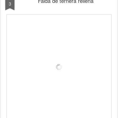
Falda de ternera rellena
3